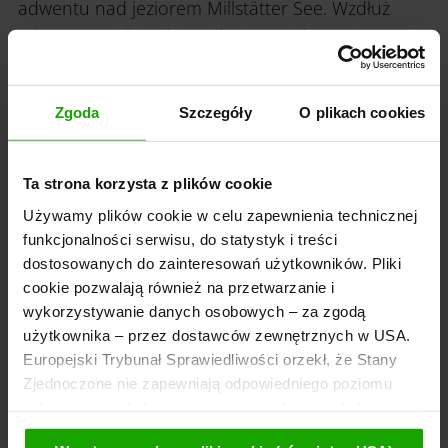
adwentu nad jeziorem Millstätter See. Wzdłuż
adwentowej
ścieżki
„Millstätter Lichtweg im
Advent” ustawiono inspirujące
Zgoda
Szczegóły
O plikach cookies
Austria góry: poznaj góry w Austrii,
które musisz zobaczyć!
Ta strona korzysta z plików cookie
aktywnosci/wakacje/wakacje-w-gory/austria-gory/
Używamy plików cookie w celu zapewnienia technicznej
kontynuuje się pieszo. Czekają tu na ciebie
funkcjonalności serwisu, do statystyk i treści
dostosowanych do zainteresowań użytkowników. Pliki
unikalne
ścieżki
, znajdziesz wystawę o lokalnych
cookie pozwalają również na przetwarzanie i
ptakach, czy piękny ogród,
wykorzystywanie danych osobowych – za zgodą
użytkownika – przez dostawców zewnętrznych w USA.
Wakacje w górach z dziećmi - poznaj i
Europejski Trybunał Sprawiedliwości orzekł, że Stany
Zjednoczone nie zapewniają odpowiedniego poziomu
odwiedź Karyntię
ochrony danych. Istnieje, zatem ryzyko, że władze
amerykańskie mogą uzyskać dostęp do danych
aktywnosci/wakacje/wakacje-w-gory/wakacje-w-gorach-z-