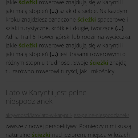
Jakie
ścieżki
rowerowe znajdują się w Karyntii i
jaki mają stopień
(...)
szlak dla siebie. Na każdym
kroku znajdziesz oznaczone
ścieżki
spacerowe i
szlaki turystyczne, krótkie i długie, tworzące
(...)
Adria Trail 6. Rower górski lub rodzinna wycieczka:
Jakie
ścieżki
rowerowe znajdują się w Karyntii i
jaki mają stopień
(...)
jest trasami rowerowymi o
różnym stopniu trudności. Swoje
ścieżki
znajdą
tu zarówno rowerowi turyści, jak i miłośnicy
Lato w Karyntii jest pełne
niespodzianek
aktywnosci/lato/lato-w-karyntii-jest-pelne-niespodzianek/
zawsze z nowej perspektywy. Pomiędzy nimi kuszą
naturalne
ścieżki
nad jeziorem, miejsca w lożach