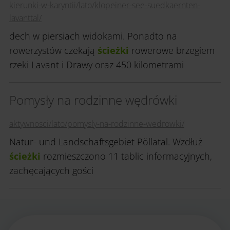
kierunki-w-karyntii/lato/klopeiner-see-suedkaernten-
lavanttal/
dech w piersiach widokami. Ponadto na
rowerzystów czekają
ścieżki
rowerowe brzegiem
rzeki Lavant i Drawy oraz 450 kilometrami
Pomysły na rodzinne wędrówki
aktywnosci/lato/pomysly-na-rodzinne-wedrowki/
Natur- und Landschaftsgebiet Pöllatal. Wzdłuż
ścieżki
rozmieszczono 11 tablic informacyjnych,
zachęcających gości