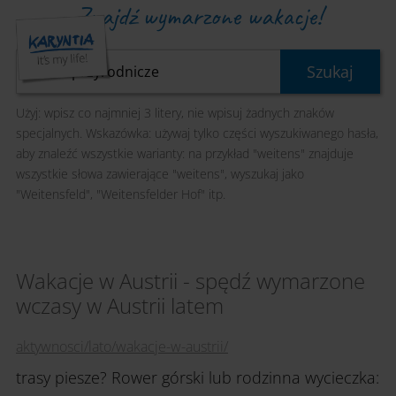
Znajdź wymarzone wakacje!
Użyj: wpisz co najmniej 3 litery, nie wpisuj żadnych znaków
specjalnych. Wskazówka: używaj tylko części wyszukiwanego hasła,
aby znaleźć wszystkie warianty: na przykład "weitens" znajduje
wszystkie słowa zawierające "weitens", wyszukaj jako
"Weitensfeld", "Weitensfelder Hof" itp.
Wakacje w Austrii - spędź wymarzone
wczasy w Austrii latem
aktywnosci/lato/wakacje-w-austrii/
trasy piesze? Rower górski lub rodzinna wycieczka: