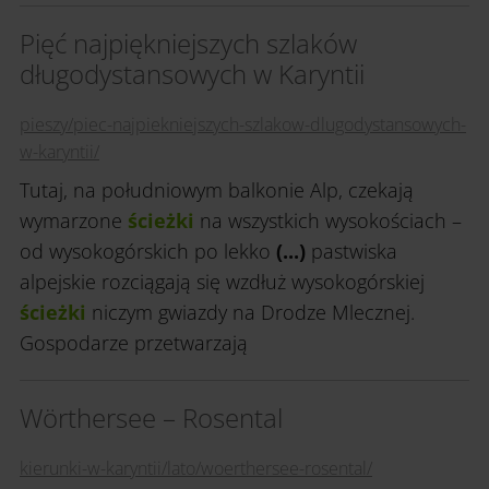
Pięć najpiękniejszych szlaków
długodystansowych w Karyntii
pieszy/piec-najpiekniejszych-szlakow-dlugodystansowych-
w-karyntii/
Tutaj, na południowym balkonie Alp, czekają
wymarzone
ścieżki
na wszystkich wysokościach –
od wysokogórskich po lekko
(...)
pastwiska
alpejskie rozciągają się wzdłuż wysokogórskiej
ścieżki
niczym gwiazdy na Drodze Mlecznej.
Gospodarze przetwarzają
Wörthersee – Rosental
kierunki-w-karyntii/lato/woerthersee-rosental/