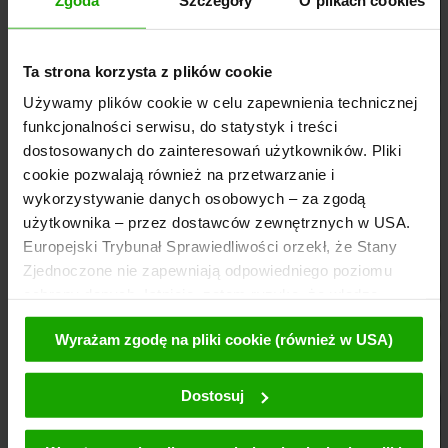
Ta strona korzysta z plików cookie
Używamy plików cookie w celu zapewnienia technicznej
funkcjonalności serwisu, do statystyk i treści
dostosowanych do zainteresowań użytkowników. Pliki
cookie pozwalają również na przetwarzanie i
wykorzystywanie danych osobowych – za zgodą
użytkownika – przez dostawców zewnętrznych w USA.
Europejski Trybunał Sprawiedliwości orzekł, że Stany
Zjednoczone nie zapewniają odpowiedniego poziomu
ochrony danych. Istnieje, zatem ryzyko, że władze
amerykańskie mogą uzyskać dostęp do danych
Wyrażam zgodę na pliki cookie (również w USA)
użytkownika w celu kontroli i monitorowania. Podstawę
takich działań stanowią odpowiednie wymagania wobec
dostawców zewnętrznych (np. Google, Meta). Ponadto
Dostosuj
przeciwko takim działaniom nie istnieją żadne skuteczne
prawne środki zapobiegawcze. Klikając przycisk