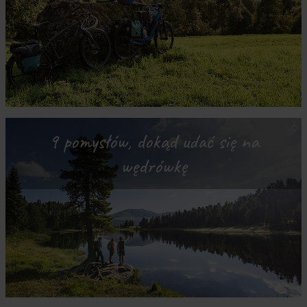
9 pomysłów, dokąd udać się na
wędrówkę