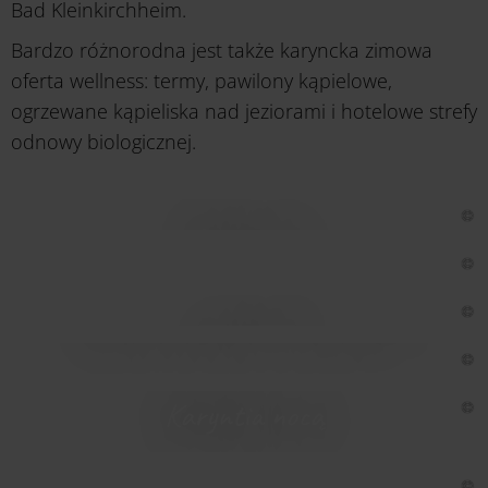
Bad Kleinkirchheim.
Bardzo różnorodna jest także karyncka zimowa
oferta wellness: termy, pawilony kąpielowe,
ogrzewane kąpieliska nad jeziorami i hotelowe strefy
odnowy biologicznej.
Skitouring
Jazda na łyżwach w Karyntii
Freeride
Karyntia nocą