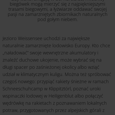
biegówek mogą mierzyć się z najpiękniejszymi
trasami biegowymi, a łyżwiarze oddawać swojej
pasji na zamarzniętych zbiornikach naturalnych
pod gołym niebem.
Jezioro Weissensee uchodzi za największe
naturalnie zamarznięte lodowisko Europy. Kto chce
„naładować“ swoje wewnętrzne akumulatory i
znaleźć duchowe ukojenie, może wybrać się na
długi spacer po zaśnieżonej okolicy albo wziąć
udział w klimatycznym kuligu. Można też spróbować
czegoś nowego: przypiąć rakiety śnieżne w ramach
Schneeschuhcamp w Klippitztörl, poznać uroki
wspinaczki lodowej w Heiligenblut albo połączyć
wędrówkę na rakietach z poznawaniem lokalnych
potraw, przygotowanych przez alpejskich górali z