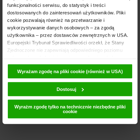
funkcjonalności serwisu, do statystyk i treści
dostosowanych do zainteresowań użytkowników. Pliki
cookie pozwalają również na przetwarzanie i
wykorzystywanie danych osobowych – za zgodą
użytkownika – przez dostawców zewnętrznych w USA.
Europejski Trybunał Sprawiedliwości orzekł, że Stany
Zjednoczone nie zapewniają odpowiedniego poziomu
ochrony danych. Istnieje, zatem ryzyko, że władze
amerykańskie mogą uzyskać dostęp do danych
Wyrażam zgodę na pliki cookie (również w USA)
użytkownika w celu kontroli i monitorowania. Podstawę
takich działań stanowią odpowiednie wymagania wobec
dostawców zewnętrznych (np. Google, Meta). Ponadto
Dostosuj
przeciwko takim działaniom nie istnieją żadne skuteczne
prawne środki zapobiegawcze. Klikając przycisk
Wyrażm zgodę tylko na technicznie niezbędne pliki
„Wyrażam zgodę na pliki cookie” użytkownik wyraża
cookie
zgodę na używanie plików cookie przez nas i strony
trzecie (również w USA). Dane te są przekazywane
wyłącznie w formie spseudonimizowanej. Dalsze
informacje na temat plików cookie i ewentualnej