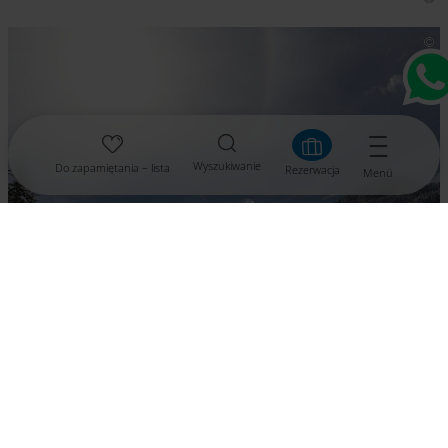
Wyszukiwanie
Do zapamiętania – lista
Rezerwacja
Menü
Narciarstwo biegowe w Karyntii