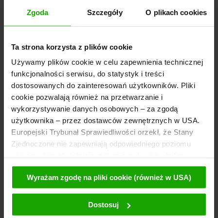
Zgoda
Szczegóły
O plikach cookies
Ta strona korzysta z plików cookie
Używamy plików cookie w celu zapewnienia technicznej
funkcjonalności serwisu, do statystyk i treści
dostosowanych do zainteresowań użytkowników. Pliki
cookie pozwalają również na przetwarzanie i
wykorzystywanie danych osobowych – za zgodą
użytkownika – przez dostawców zewnętrznych w USA.
Europejski Trybunał Sprawiedliwości orzekł, że Stany
Zjednoczone nie zapewniają odpowiedniego poziomu
ochrony danych. Istnieje, zatem ryzyko, że władze
amerykańskie mogą uzyskać dostęp do danych
Wyrażam zgodę na pliki cookie (również w USA)
użytkownika w celu kontroli i monitorowania. Podstawę
takich działań stanowią odpowiednie wymagania wobec
dostawców zewnętrznych (np. Google, Meta). Ponadto
Dostosuj
przeciwko takim działaniom nie istnieją żadne skuteczne