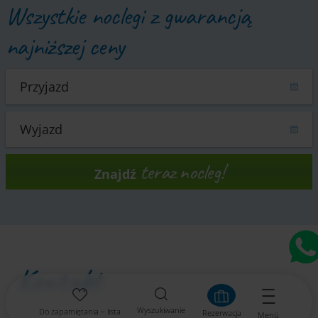
Wszystkie noclegi z gwarancją
najniższej ceny
teraz nocleg!
Znajdź
Kontakt
Wyszukiwanie
Do zapamiętania – lista
Rezerwacja
Menü