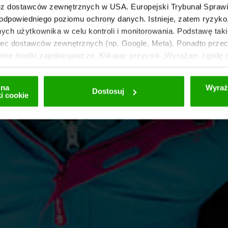
z dostawców zewnętrznych w USA. Europejski Trybunał Sprawie
odpowiedniego poziomu ochrony danych. Istnieje, zatem ryzyk
ch użytkownika w celu kontroli i monitorowania. Podstawę taki
c dostawców zewnętrznych (np. Google, Meta). Ponadto przeci
awne środki zapobiegawcze. Klikając przycisk „Wyrażam zgodę n
ików cookie przez nas i strony trzecie (również w USA). Dane
mizowanej. Dalsze informacje na temat plików cookie i ewentua
 na
Wyraż
Dostosuj
 naszej
polityce prywatności
.
i cookie