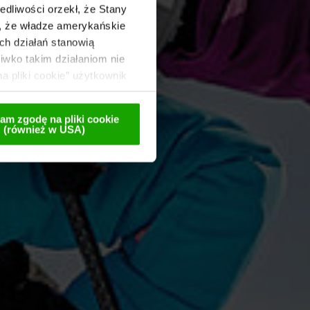
dliwości orzekł, że Stany
o, że władze amerykańskie
ch działań stanowią
wko takim działaniom nie
a pliki cookie” użytkownik
 te są przekazywane
lnej późniejszej
am zgodę na pliki cookie
(również w USA)