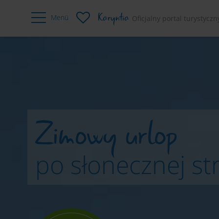
Karyntia
Menü
Oficjalny portal turystyczn
Noclegi
Kierunki w Karyntii
Atrakcje w Ka
Zimowy urlop
po słonecznej st