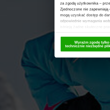
za zgodą użytkownika – prze
Zjednoczone nie zapewniają 
mogą uzyskać dostęp do dany
odpowiednie wymagania wobe
istnieją żadne skuteczne pr
wyraża zgodę na używanie pl
wyłącznie w formie spseudoni
Wyrażm zgodę tylko
dezaktywacji znajdują się w
technicznie niezbędne plik