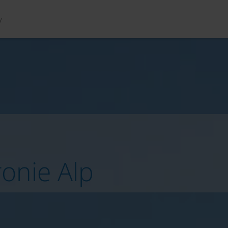
y
ryntii
Aktywności
Usługa
ronie Alp