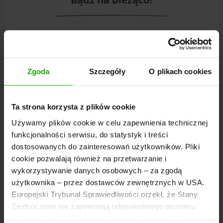
Subskrybuj nasz bezpłatny karyncki biuletyn
eMagazine!
Zgoda
Szczegóły
O plikach cookies
Do rejestracji
Ta strona korzysta z plików cookie
Używamy plików cookie w celu zapewnienia technicznej
funkcjonalności serwisu, do statystyk i treści
Odkryj wycieczki
dostosowanych do zainteresowań użytkowników. Pliki
cookie pozwalają również na przetwarzanie i
wykorzystywanie danych osobowych – za zgodą
Informacje i wskazówki dotyczące turystyki pieszej,
użytkownika – przez dostawców zewnętrznych w USA.
Europejski Trybunał Sprawiedliwości orzekł, że Stany
rowerowej, biegania, wspinaczki, skitouringu,
Zjednoczone nie zapewniają odpowiedniego poziomu
freeride'u i jazdy na motocyklu.
ochrony danych. Istnieje, zatem ryzyko, że władze