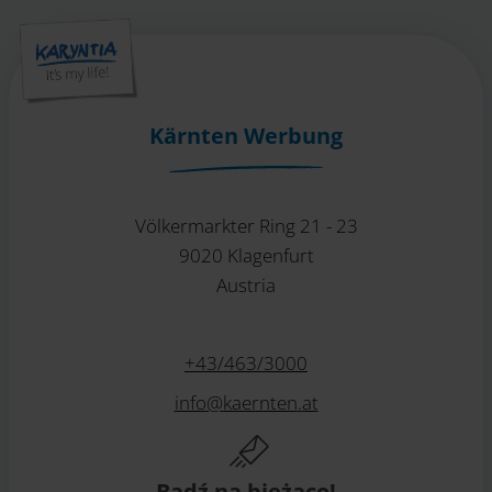
Kärnten Werbung
Völkermarkter Ring 21 - 23
9020 Klagenfurt
Austria
+43/463/3000
info
@
kaernten
.
at
Bądź na bieżąco!