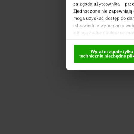
za zgodą użytkownika – prze
Zjednoczone nie zapewniają 
mogą uzyskać dostęp do dany
odpowiednie wymagania wobe
istnieją żadne skuteczne pr
wyraża zgodę na używanie pl
wyłącznie w formie spseudoni
Wyrażm zgodę tylko
dezaktywacji znajdują się w
technicznie niezbędne plik