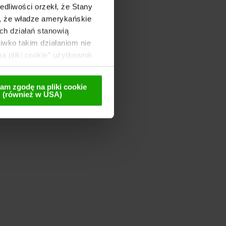
dliwości orzekł, że Stany
o, że władze amerykańskie
ch działań stanowią
wko takim działaniom nie
a pliki cookie” użytkownik
 te są przekazywane
lnej późniejszej
am zgodę na pliki cookie
(również w USA)