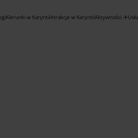
egi
Kierunki w Karyntii
Atrakcje w Karyntii
Aktywności
Usł