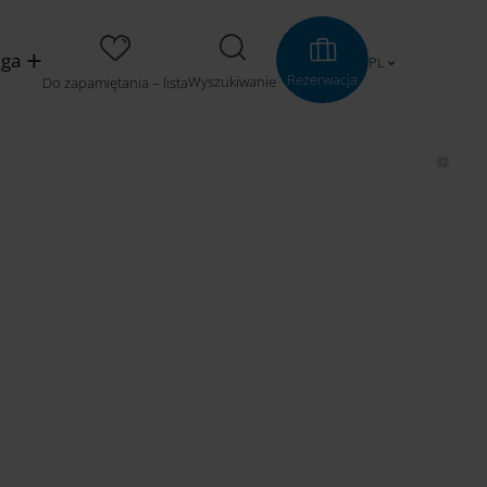
uga
PL
Rezerwacja
Wyszukiwanie
Do zapamiętania – lista