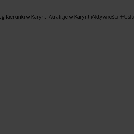
egi
Kierunki w Karyntii
Atrakcje w Karyntii
Aktywności
Usł