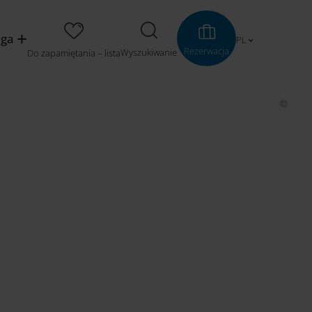
uga
PL
Rezerwacja
Wyszukiwanie
Do zapamiętania – lista