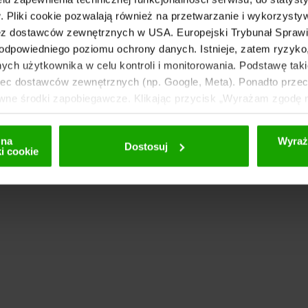
 Pliki cookie pozwalają również na przetwarzanie i wykorzyst
z dostawców zewnętrznych w USA. Europejski Trybunał Sprawie
odpowiedniego poziomu ochrony danych. Istnieje, zatem ryzyk
ch użytkownika w celu kontroli i monitorowania. Podstawę taki
c dostawców zewnętrznych (np. Google, Meta). Ponadto przeci
awne środki zapobiegawcze. Klikając przycisk „Wyrażam zgodę n
ików cookie przez nas i strony trzecie (również w USA). Dane
mizowanej. Dalsze informacje na temat plików cookie i ewentua
 na
Wyraż
Dostosuj
 naszej
polityce prywatności
.
i cookie