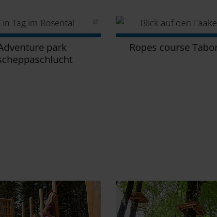
Adventure park
Ropes course Tabo
scheppaschlucht