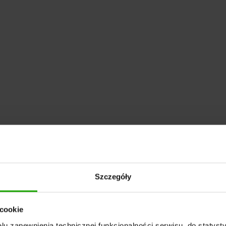
Szczegóły
 cookie
u zapewnienia technicznej funkcjonalności serwisu, do statysty