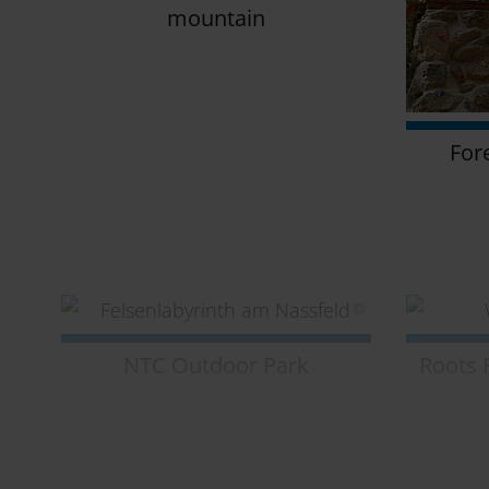
mountain
For
NTC Outdoor Park
Roots 