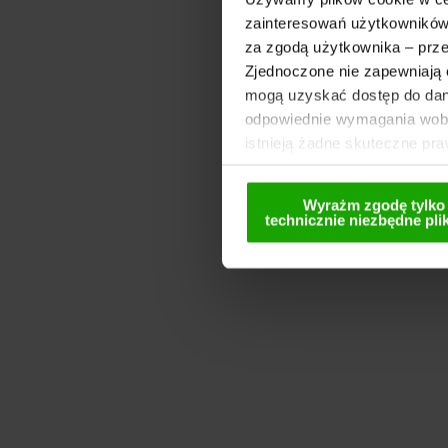
zainteresowań użytkowników.
za zgodą użytkownika – prze
Zjednoczone nie zapewniają 
mogą uzyskać dostęp do dany
odpowiednie wymagania wobe
istnieją żadne skuteczne pr
wyraża zgodę na używanie pl
wyłącznie w formie spseudoni
Wyrażm zgodę tylko
dezaktywacji znajdują się w
technicznie niezbędne plik