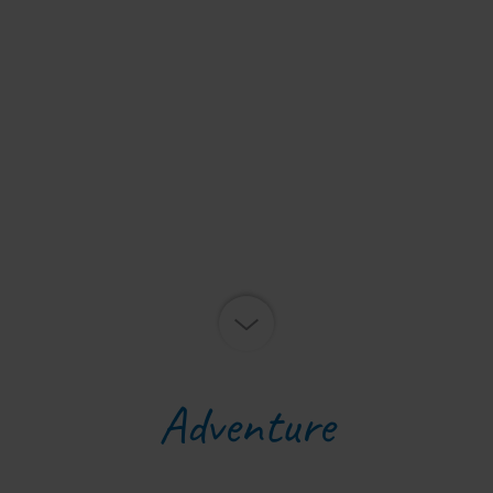
Przewiń w dół
Adventure