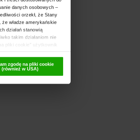
ywanie danych osobowych –
dliwości orzekł, że Stany
o, że władze amerykańskie
ch działań stanowią
wko takim działaniom nie
a pliki cookie” użytkownik
 te są przekazywane
lnej późniejszej
am zgodę na pliki cookie
(również w USA)