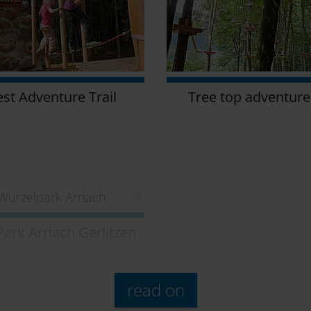
est Adventure Trail
Tree top adventure
Park Arriach Gerlitzen
read on