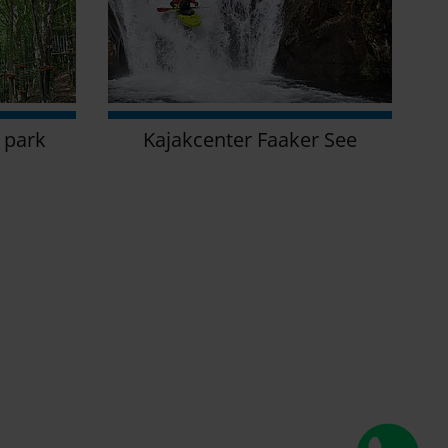
 park
Kajakcenter Faaker See