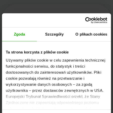
Kärnten Werbung
Zgoda
Szczegóły
O plikach cookies
Völkermarkter Ring 21 - 23
Ta strona korzysta z plików cookie
9020 Klagenfurt
Używamy plików cookie w celu zapewnienia technicznej
Austria
funkcjonalności serwisu, do statystyk i treści
dostosowanych do zainteresowań użytkowników. Pliki
cookie pozwalają również na przetwarzanie i
+43/463/3000
wykorzystywanie danych osobowych – za zgodą
info
@
kaernten
.
at
użytkownika – przez dostawców zewnętrznych w USA.
Europejski Trybunał Sprawiedliwości orzekł, że Stany
Zjednoczone nie zapewniają odpowiedniego poziomu
Bądź na bieżąco!
ochrony danych. Istnieje, zatem ryzyko, że władze