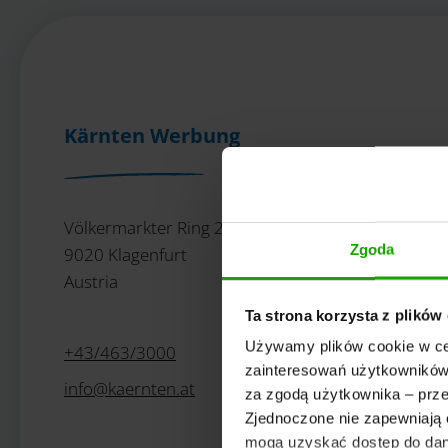
Kärnten Werbung
Völkermarkter Ring 21 - 23
Zgoda
9020 Klagenfurt
Austria
Ta strona korzysta z plików
Używamy plików cookie w cel
+43/463/3000
zainteresowań użytkowników.
info
@
kaernten
.
at
za zgodą użytkownika – prze
Zjednoczone nie zapewniają 
mogą uzyskać dostęp do dany