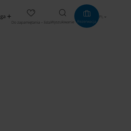
uga
PL
Rezerwacja
Wyszukiwanie
Do zapamiętania – lista