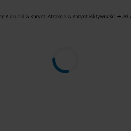
egi
Kierunki w Karyntii
Atrakcje w Karyntii
Aktywności
Usł