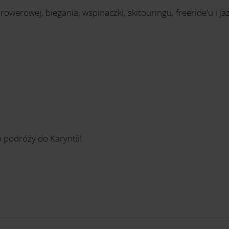
 rowerowej, biegania, wspinaczki, skitouringu, freeride'u i j
 podróży do Karyntii!