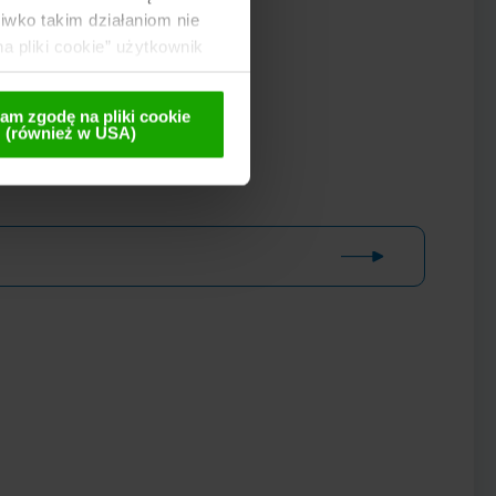
wko takim działaniom nie
a pliki cookie” użytkownik
 te są przekazywane
lnej późniejszej
am zgodę na pliki cookie
(również w USA)