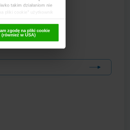
wko takim działaniom nie
a pliki cookie” użytkownik
 te są przekazywane
lnej późniejszej
am zgodę na pliki cookie
(również w USA)