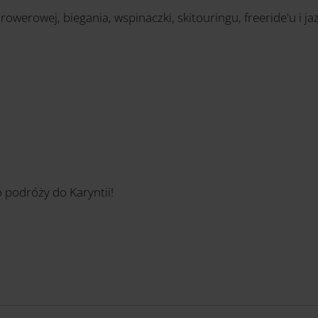
 rowerowej, biegania, wspinaczki, skitouringu, freeride'u i j
 podróży do Karyntii!