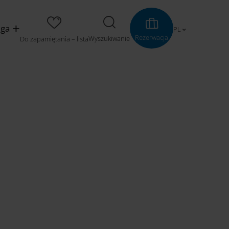
uga
PL
Rezerwacja
Wyszukiwanie
Do zapamiętania – lista