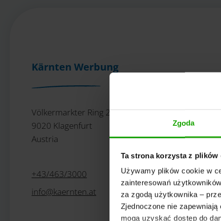
Kärnten Werbung
Völkermarkter Ring 21 - 23
Zgoda
9020 Klagenfurt
Austria
Ta strona korzysta z plików
Używamy plików cookie w cel
+43/463/3000
zainteresowań użytkowników.
info
@
kaernten
.
at
za zgodą użytkownika – prze
Zjednoczone nie zapewniają 
mogą uzyskać dostęp do dany