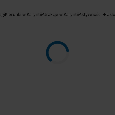
egi
Kierunki w Karyntii
Atrakcje w Karyntii
Aktywności
Usł