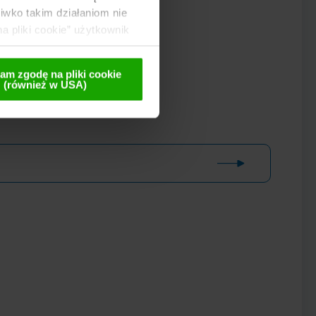
wko takim działaniom nie
a pliki cookie” użytkownik
 te są przekazywane
lnej późniejszej
am zgodę na pliki cookie
(również w USA)