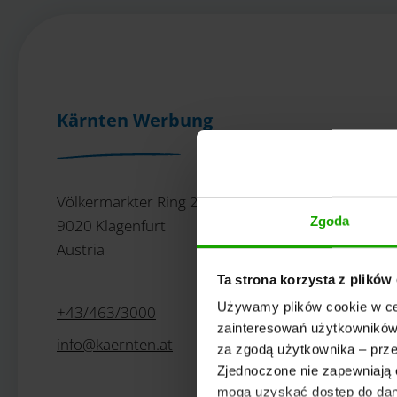
Kärnten Werbung
Völkermarkter Ring 21 - 23
Zgoda
9020 Klagenfurt
Austria
Ta strona korzysta z plików
Używamy plików cookie w cel
+43/463/3000
zainteresowań użytkowników.
info
@
kaernten
.
at
za zgodą użytkownika – prze
Zjednoczone nie zapewniają 
mogą uzyskać dostęp do dany