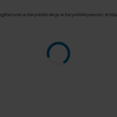
egi
Kierunki w Karyntii
Atrakcje w Karyntii
Aktywności
Usł