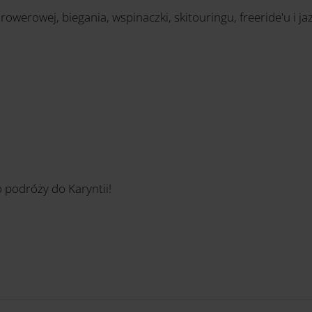
 rowerowej, biegania, wspinaczki, skitouringu, freeride'u i j
 podróży do Karyntii!