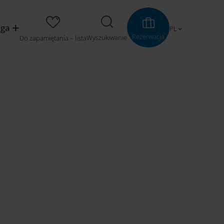
uga
PL
Rezerwacja
Wyszukiwanie
Do zapamiętania – lista