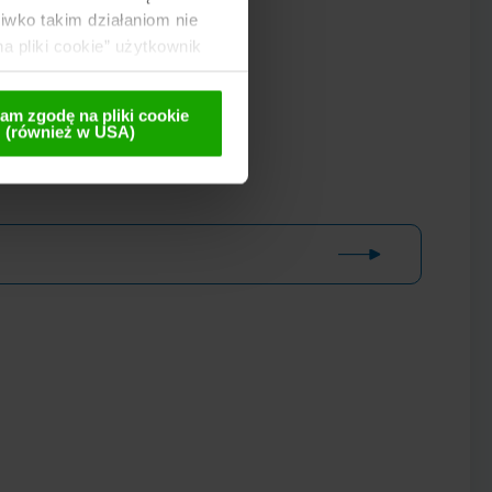
wko takim działaniom nie
a pliki cookie” użytkownik
 te są przekazywane
lnej późniejszej
am zgodę na pliki cookie
(również w USA)