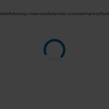
nbike
Rekreacja rowerowa
Kolarstwo szosowe
Imprezy
Nocl