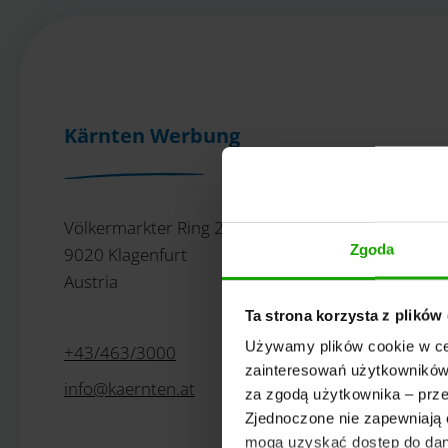
Kärnten Werbung
Völkermarkter Ring 21 - 23
Zgoda
9020 Klagenfurt
Austria
Ta strona korzysta z plików
Używamy plików cookie w cel
+43/463/3000
zainteresowań użytkowników.
info
@
kaernten
.
at
za zgodą użytkownika – prze
Zjednoczone nie zapewniają 
mogą uzyskać dostęp do dany