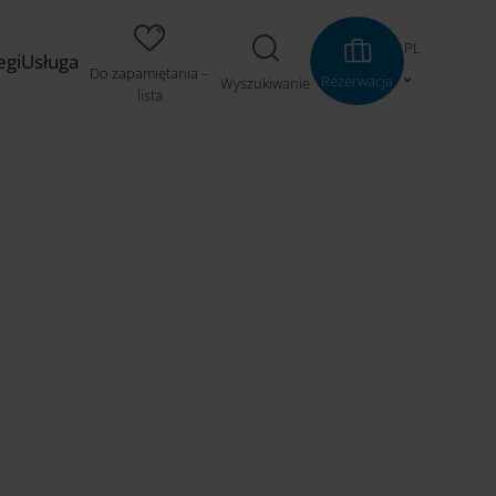
PL
egi
Usługa
Do zapamiętania –
Rezerwacja
Wyszukiwanie
lista