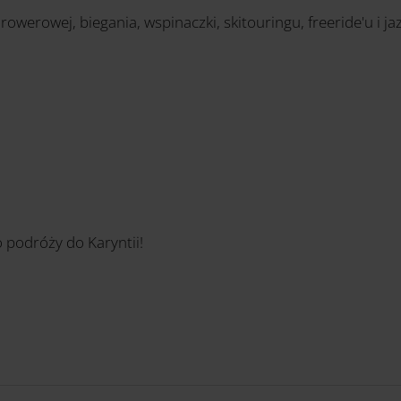
 rowerowej, biegania, wspinaczki, skitouringu, freeride'u i j
 podróży do Karyntii!