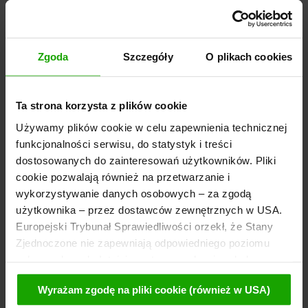
Zgoda
Szczegóły
O plikach cookies
Kolarstwo szosowe – informacje
Karyntia oferuje idealne warunki dla kolarzy
Ta strona korzysta z plików cookie
Ten austriacki kraj związkowy wysunięty najdalej na
Używamy plików cookie w celu zapewnienia technicznej
południe oferuje atrakcyjne tereny do kolarstwa.
funkcjonalności serwisu, do statystyk i treści
dostosowanych do zainteresowań użytkowników. Pliki
Więcej
informacji
cookie pozwalają również na przetwarzanie i
wykorzystywanie danych osobowych – za zgodą
użytkownika – przez dostawców zewnętrznych w USA.
Europejski Trybunał Sprawiedliwości orzekł, że Stany
Zjednoczone nie zapewniają odpowiedniego poziomu
ochrony danych. Istnieje, zatem ryzyko, że władze
amerykańskie mogą uzyskać dostęp do danych
Wyrażam zgodę na pliki cookie (również w USA)
użytkownika w celu kontroli i monitorowania. Podstawę