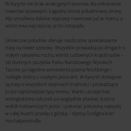
W Karyntii nie brak atrakcyjnych terenów dla miłośników
rowerów szosowych. Łagodny klimat południowej strony
Alp umożliwia dalekie wyprawy rowerowe już w marcu, a
sezon trwa najczęściej aż do listopada.
Słoneczne południe oferuje niezliczone spektakularne
trasy na rower szosowy. Wszystkie prowadzą po drogach o
małym natężeniu ruchu, wśród cudownych krajobrazów –
od dumnych szczytów Parku Narodowego Wysokich
Taurów po łagodne wzniesienia pasma Nockberge i
rozległe doliny z ciepłymi jeziorami. W Karyntii dostępne
są trasy o wszystkich stopniach trudności i prowadzące
przez najróżniejsze typy terenu. Warto i przejechać
wielogodzinny odcinek po względnie płaskiej ścieżce
wokół malowniczych jezior, i pokonać położoną najwyżej
w całej Austrii przełęcz górską – słynną Großglockner
Hochalpenstraße.