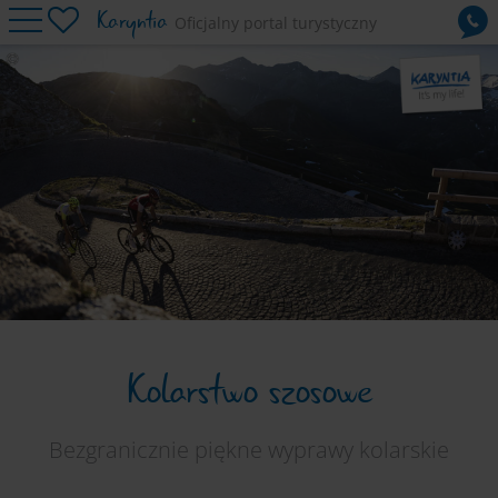
Karyntia
Oficjalny portal turystyczny
Mountainbike
Rekreacja rowerowa
Kolarstwo szosowe
Imprezy
Noclegi
Usługa
Kolarstwo szosowe
Bezgranicznie piękne wyprawy kolarskie