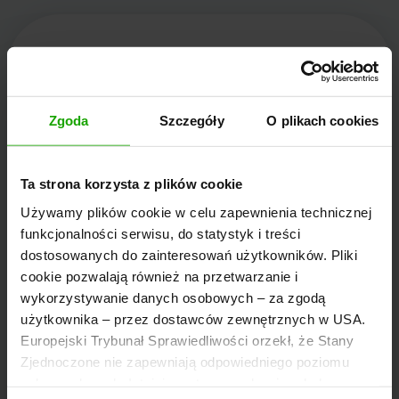
Kärnten Werbung
Zgoda
Szczegóły
O plikach cookies
Völkermarkter Ring 21 - 23
Ta strona korzysta z plików cookie
9020 Klagenfurt
Używamy plików cookie w celu zapewnienia technicznej
Austria
funkcjonalności serwisu, do statystyk i treści
dostosowanych do zainteresowań użytkowników. Pliki
cookie pozwalają również na przetwarzanie i
+43/463/3000
wykorzystywanie danych osobowych – za zgodą
info
@
kaernten
.
at
użytkownika – przez dostawców zewnętrznych w USA.
Europejski Trybunał Sprawiedliwości orzekł, że Stany
Zjednoczone nie zapewniają odpowiedniego poziomu
Bądź na bieżąco!
ochrony danych. Istnieje, zatem ryzyko, że władze